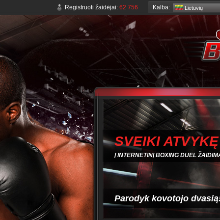
Kalba:
Registruoti žaidėjai:
62 756
Lietuvių
SVEIKI ATVYKĘ
Į INTERNETINĮ BOXING DUEL ŽAIDIM
Parodyk kovotojo dvasią