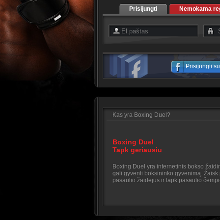
Prisijungti
Nemokama regi
Prisijungti 
Kas yra Boxing Duel?
Boxing Duel
Tapk geriausiu
Boxing Duel yra internetinis bokso žaid
gali gyventi boksininko gyvenimą. Žaisk 
pasaulio žaidėjus ir tapk pasaulio čemp