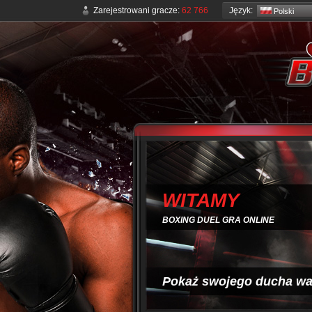
Język:
Zarejestrowani gracze:
62 766
Polski
WITAMY
BOXING DUEL GRA ONLINE
Pokaż swojego ducha wal