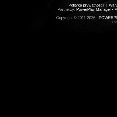
Polityka prywatności
|
Waru
Partnerzy:
PowerPlay Manager - M
Copyright © 2011-2026 -
POWERPLA
za