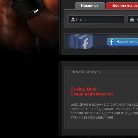
Најави се
Бесплатна ре
Најави се п
Што е Бокс Дуел?
Boxing Duel
Стани најголемиот!
Бокс Дуел е мрежна спортска игра ка
го живеете возбудливиот живот на бок
бесплатно против десетици илјади др
стани светски шампион!