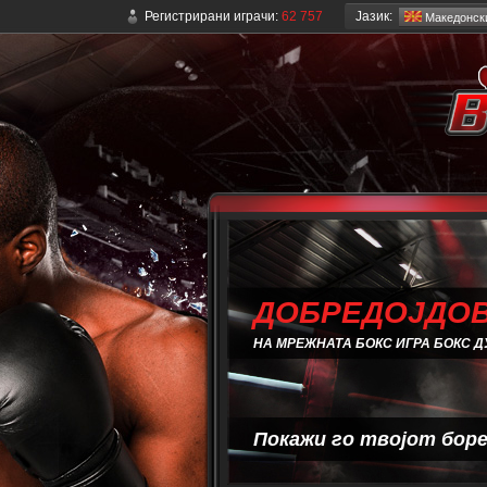
Јазик:
Регистрирани играчи:
62 757
Mакедонск
ДОБРЕДОЈДОВ
НА МРЕЖНАТА БОКС ИГРА БОКС Д
Покажи го твојот боре