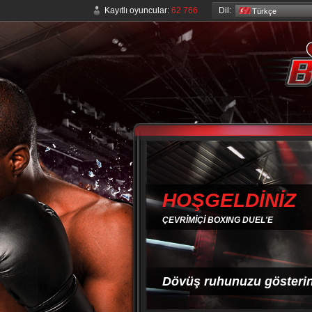
Dil:
Kayıtlı oyuncular:
62 766
Türkçe
HOŞGELDİNİZ
ÇEVRİMİÇİ BOXING DUEL'E
Dövüş ruhunuzu gösterin