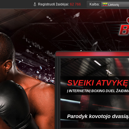
Kalba:
Registruoti žaidėjai:
62 766
Lietuvių
SVEIKI ATVYKĘ
Į INTERNETINĮ BOXING DUEL ŽAIDIM
Parodyk kovotojo dvasią