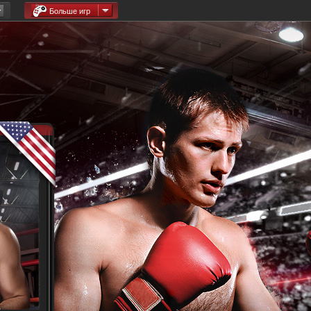
Больше игр