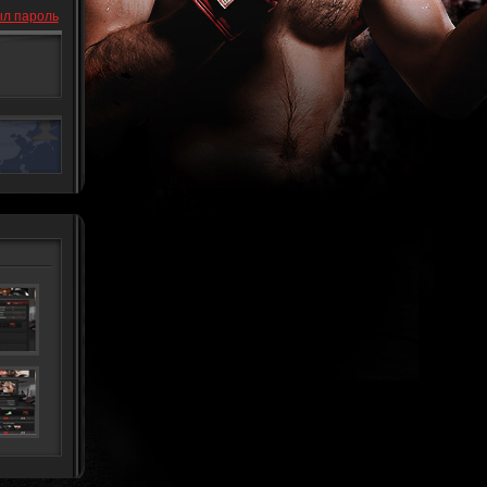
л пароль