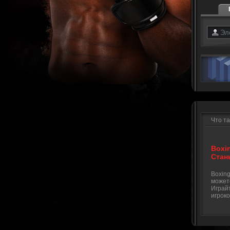
Что та
Boxi
Стан
Boxing
может
Играй
игроко