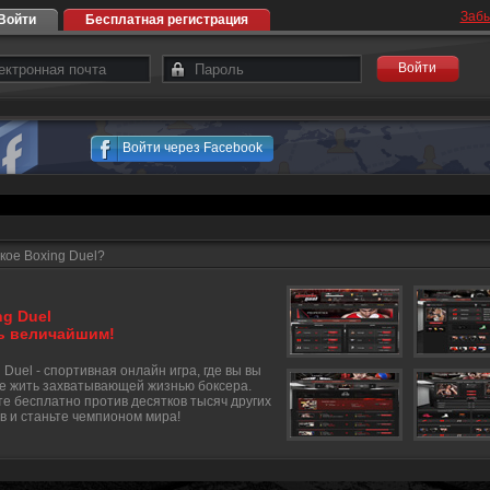
Забы
Войти
Бесплатная регистрация
Войти
Войти через Facebook
кое Boxing Duel?
ng Duel
ь величайшим!
 Duel - спортивная онлайн игра, где вы вы
е жить захватывающей жизнью боксера.
те бесплатно против десятков тысяч других
в и станьте чемпионом мира!