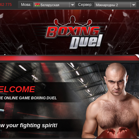
Мова:
Сервер:
62 775
Беларуская
Міжнародны 2
ELCOME
HE ONLINE GAME BOXING DUEL
w your fighting spirit!