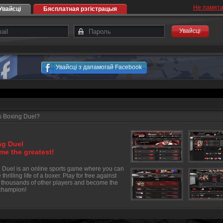
Не памята
Увайсці
Бясплатная рэгістрацыя
Увайсці
Увайсці з дапамогай Facebook
s Boxing Duel?
ng Duel
e the greatest!
 Duel is an online sports game where you can
e thrilling life of a boxer. Play for free against
f thousands of other players and become the
champion!