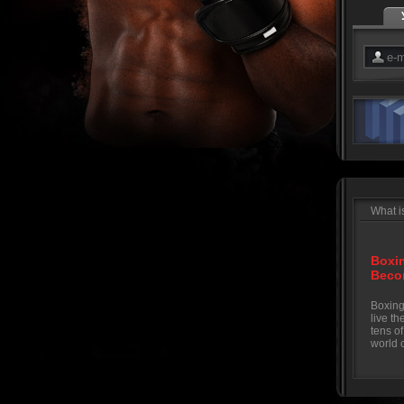
What i
Boxi
Becom
Boxing
live th
tens o
world 