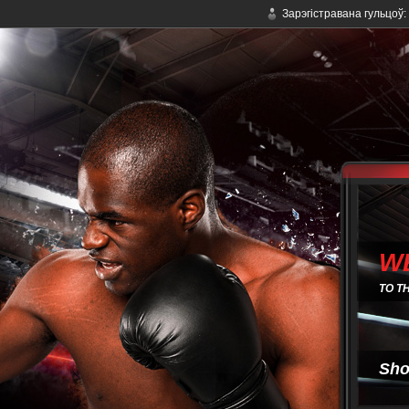
Зарэгістравана гульцоў:
W
TO T
Sho