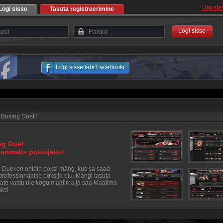
Unustas
Logi sisse
Tasuta registreerimine
Logi sisse
Logi sisse läbi Facebooki
 Boxing Duel?
ng Duel
arimaks poksijaks!
 Duel on onlain poksi mäng, kus sa saad
professionaalse poksija elu. Mängi tasuta
ate vastu üle kogu maailma ja saa Maailma
ks!