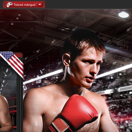
Teised mängud