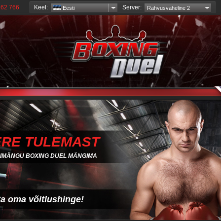
Keel:
Server:
:
62 766
Eesti
Rahvusvaheline 2
ERE TULEMAST
IMÄNGU BOXING DUEL MÄNGIMA
ta oma võitlushinge!