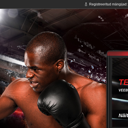
Registreeritud mängijad
T
VEEB
Näi