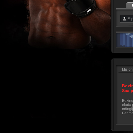
Mis on
Boxi
Saa p
Boxing
elada 
mängij
Parima