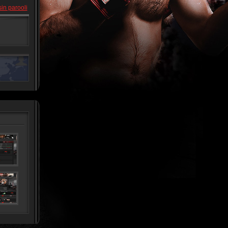
in parooli