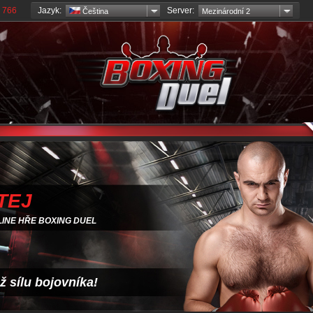
Jazyk:
Server:
 766
Čeština
Mezinárodní 2
TEJ
LINE HŘE BOXING DUEL
ž sílu bojovníka!