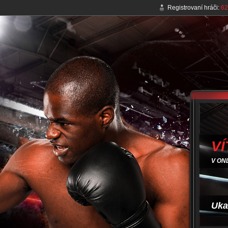
Registrovaní hráči:
62
VÍ
V ON
Uka