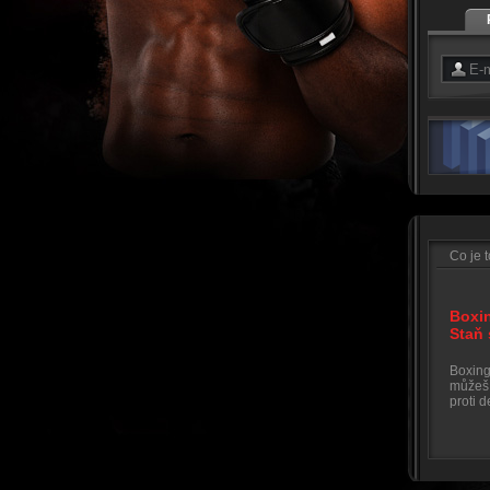
Co je 
Boxi
Staň
Boxing 
můžeš 
proti 