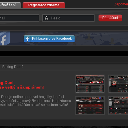
Zapomen
Přihlášení
Registrace zdarma
Přihlášení
Přihlášení přes Facebook
to Boxing Duel?
ng Duel
 se velkým šampiónem!
Duel je online sportovní hra, díky které si
vyzkoušet zajímavý život boxera. Hraj zdarma
desetitisícům hráčům a staň se mistrem světa!