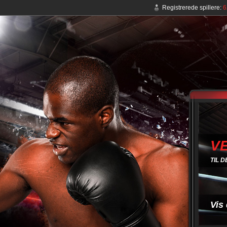
Registrerede spillere:
6
V
TIL D
Vis