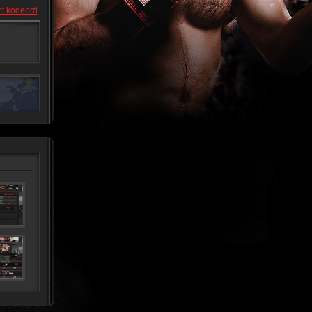
t kodeord