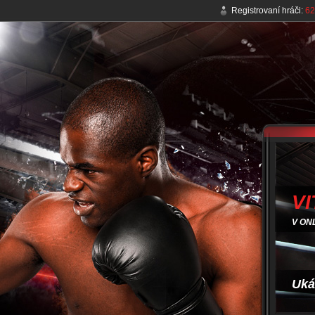
Registrovaní hráči:
62
VI
V ON
Uká