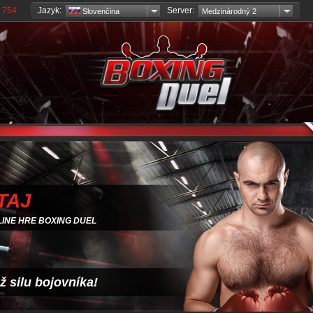
Jazyk:
Server:
 754
Slovenčina
Medzinárodný 2
TAJ
LINE HRE BOXING DUEL
ž silu bojovníka!