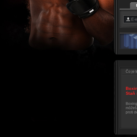
Čo je 
Boxi
Staň
Boxing
môžeš 
proti 