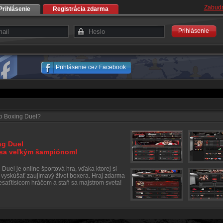
Zabudn
Prihlásenie
Registrácia zdarma
Prihlásenie
Prihlásenie cez Facebook
to Boxing Duel?
ng Duel
 sa veľkým šampiónom!
 Duel je online športová hra, vďaka ktorej si
vyskúšať zaujímavý život boxera. Hraj zdarma
desaťtisícom hráčom a staň sa majstrom sveta!