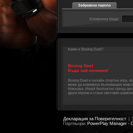
Забравена парола
Елекронна поща :
Какво е Boxing Duel?
Boxing Duel
Бъди най-великия!
Boxing Duel е онлайн спортна игра, к
може да изживееш вълнуващия живот
боксьора. Играй безплатно срещу дес
други играчи и стани световен шампи
Декларация за Поверителност
|
Партньори:
PowerPlay Manager -