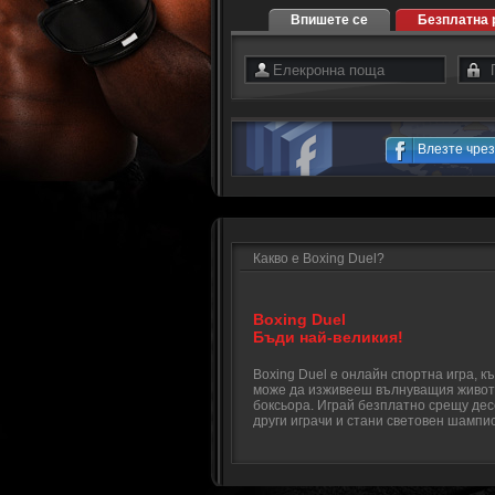
Впишете се
Безплатна 
Влезте чрез
Какво е Boxing Duel?
Boxing Duel
Бъди най-великия!
Boxing Duel е онлайн спортна игра, к
може да изживееш вълнуващия живот
боксьора. Играй безплатно срещу дес
други играчи и стани световен шампи