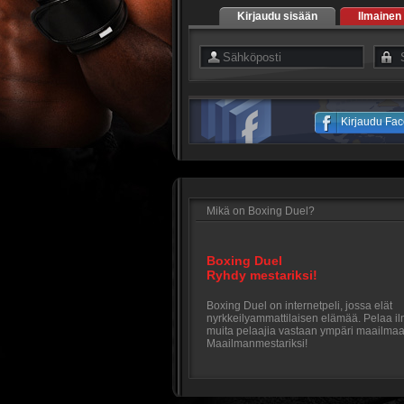
Kirjaudu sisään
Ilmainen
Kirjaudu Fac
Mikä on Boxing Duel?
Boxing Duel
Ryhdy mestariksi!
Boxing Duel on internetpeli, jossa elät
nyrkkeilyammattilaisen elämää. Pelaa il
muita pelaajia vastaan ympäri maailmaa 
Maailmanmestariksi!