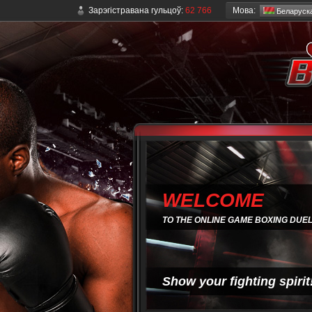
Мова:
Зарэгістравана гульцоў:
62 766
Беларуск
WELCOME
TO THE ONLINE GAME BOXING DUE
Show your fighting spirit