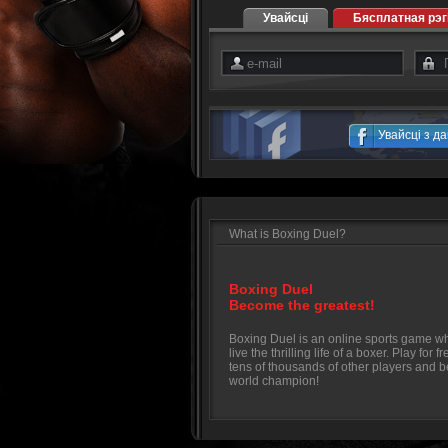
Увайсці
Бясплатная рэг
Увайсці з д
What is Boxing Duel?
Boxing Duel
Become the greatest!
Boxing Duel is an online sports game w
live the thrilling life of a boxer. Play for f
tens of thousands of other players and 
world champion!