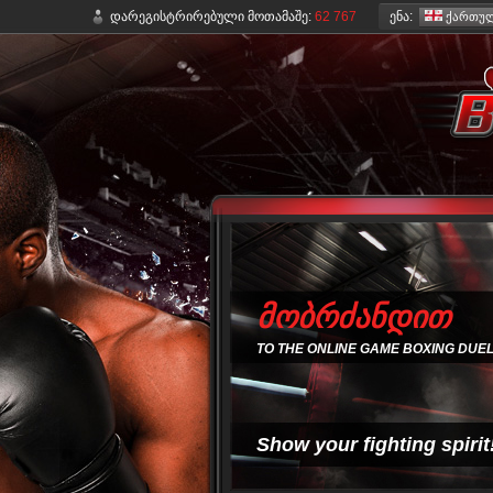
ენა:
დარეგისტრირებული მოთამაშე:
62 767
ქართულ
მობრძანდით
TO THE ONLINE GAME BOXING DUE
Show your fighting spirit