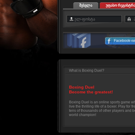
შესვლა
უფასო რეგისტრა
Facebook-ი
What is Boxing Duel?
Boxing Duel
Become the greatest!
Boxing Duel is an online sports game w
live the thrilling life of a boxer. Play for f
tens of thousands of other players and 
world champion!