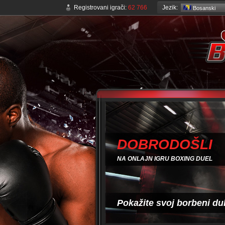
Jezik:
Registrovani igrači:
62 766
Bosanski
DOBRODOŠLI
NA ONLAJN IGRU BOXING DUEL
Pokažite svoj borbeni du