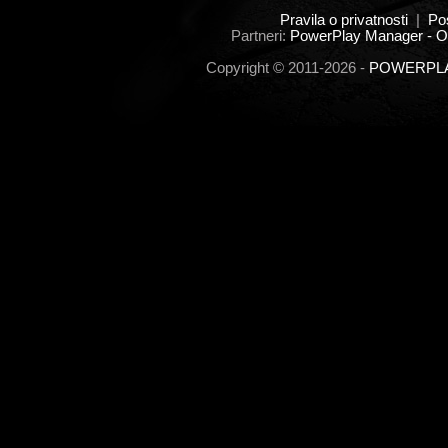
Pravila o privatnosti
|
Po
Partneri:
PowerPlay Manager - On
Copyright © 2011-2026 -
POWERPLAY