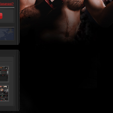
lasanasi?