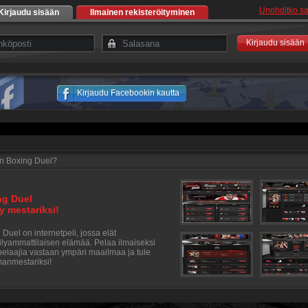
Unohditko sa
Kirjaudu sisään
Ilmainen rekisteröityminen
Kirjaudu sisään
Kirjaudu Facebookin kautta
n Boxing Duel?
ng Duel
 mestariksi!
Duel on internetpeli, jossa elät
ilyammattilaisen elämää. Pelaa ilmaiseksi
pelaajia vastaan ympäri maailmaa ja tule
anmestariksi!